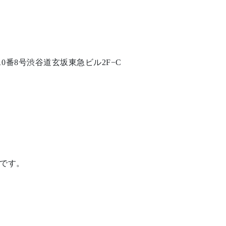
目10番8号渋谷道玄坂東急ビル2F−C
です。