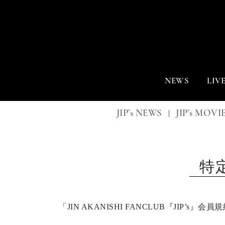
NEWS
LIV
JIP’s NEWS
JIP’s MOVI
|
特
「JIN AKANISHI FANCLUB『JI