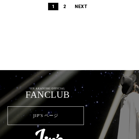
1
2
NEXT
JIN AKANISHI OFFICIAL
FANCLUB
JIP’S ページ